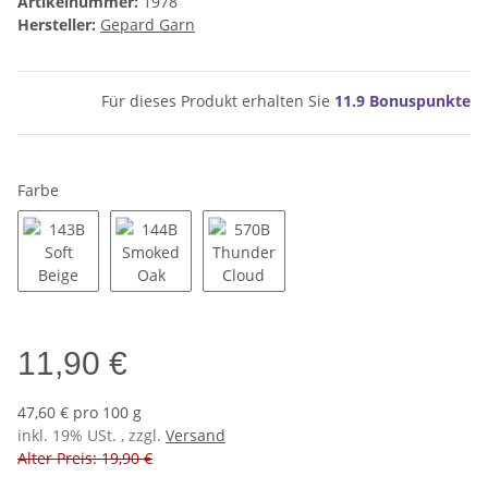
Artikelnummer:
1978
Hersteller:
Gepard Garn
Für dieses Produkt erhalten Sie
11.9
Bonuspunkte
Farbe
143B Soft Beige
144B Smoked Oak
570B Thunder Cloud
11,90 €
47,60 € pro 100 g
inkl. 19% USt. , zzgl.
Versand
Alter Preis: 19,90 €