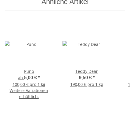
Ähnliche Artikel
Puno
Teddy Dear
ab
5,00 €
*
9,50 €
*
100,00 € pro 1 kg
190,00 € pro 1 kg
1
Weitere Variationen
erhältlich.