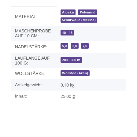
Produkteigenschaft
Wert
Alpaka
Polyamid
MATERIAL:
Schurwolle (Merino)
MASCHENPROBE
10 - 15
AUF 10 CM:
5,0
6,0
7,0
NADELSTÄRKE:
LAUFLÄNGE AUF
200 - 300 m
100 G:
Worsted (Aran)
WOLLSTÄRKE:
0,10
kg
Artikelgewicht:
25,00 g
Inhalt: