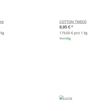
me
COTTON TWEED
8,95 €
*
 kg
179,00 € pro 1 kg
Vorrätig