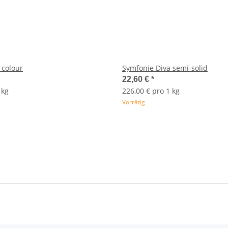
 colour
Symfonie Diva semi-solid
22,60 €
*
 kg
226,00 € pro 1 kg
Vorrätig