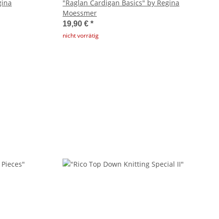
gina
"Raglan Cardigan Basics" by Regina
Moessmer
19,90 €
*
nicht vorrätig