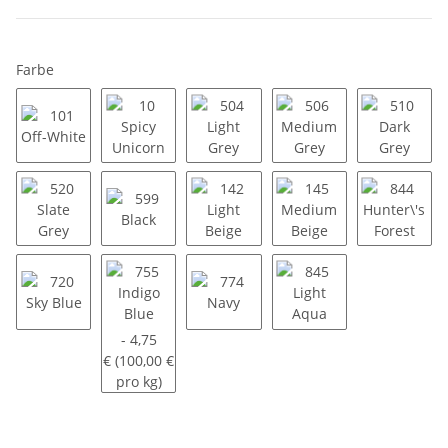
Farbe
101 Off-White
10 Spicy Unicorn
504 Light Grey
506 Medium Grey
510 Dar
520 Slate Grey
599 Black
142 Light Beige
145 Medium Beige
844 Hun
720 Sky Blue
755 Indigo Blue
774 Navy
845 Light Aqua
- 4,75
€ (100,00 €
pro kg)