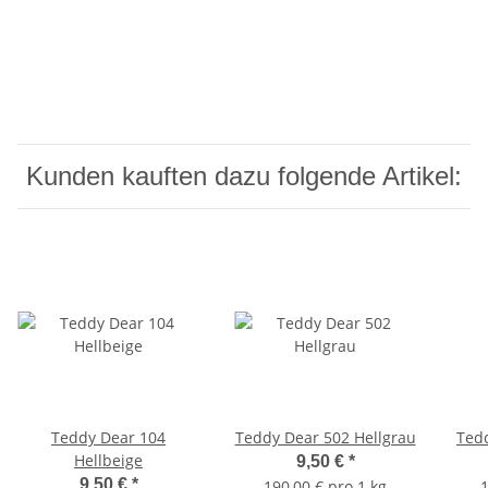
Kunden kauften dazu folgende Artikel:
Teddy Dear 104
Teddy Dear 502 Hellgrau
Ted
Hellbeige
9,50 €
*
9,50 €
*
190,00 € pro 1 kg
1