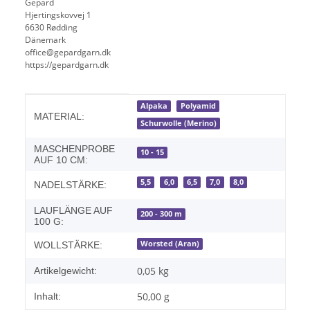
Gepard
Hjertingskovvej 1
6630 Rødding
Dänemark
office@gepardgarn.dk
https://gepardgarn.dk
Produkteigenschaft
Wert
Alpaka
Polyamid
MATERIAL:
Schurwolle (Merino)
MASCHENPROBE
10 - 15
AUF 10 CM:
5,5
6,0
6,5
7,0
8,0
NADELSTÄRKE:
LAUFLÄNGE AUF
200 - 300 m
100 G:
Worsted (Aran)
WOLLSTÄRKE:
0,05
kg
Artikelgewicht:
50,00 g
Inhalt: