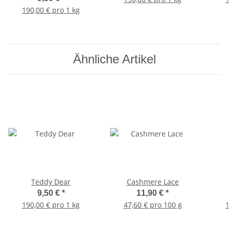
190,00 € pro 1 kg
Ähnliche Artikel
Teddy Dear
Cashmere Lace
9,50 €
*
11,90 €
*
190,00 € pro 1 kg
47,60 € pro 100 g
1