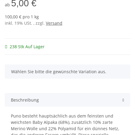
5,00 €
ab
100,00 € pro 1 kg
inkl. 19% USt. , zzgl.
Versand
238 Stk Auf Lager
x
Wählen Sie bitte die gewünschte Variation aus.
Beschreibung
Puno besteht hauptsächlich aus dem feinsten und
weichsten Baby Alpaka (68%), zusätzlich 10% zarte
Merino Wolle und 22% Polyamid für ein dünnes Netz,
das die anderen Fasern umhüllt. Diese spezielle