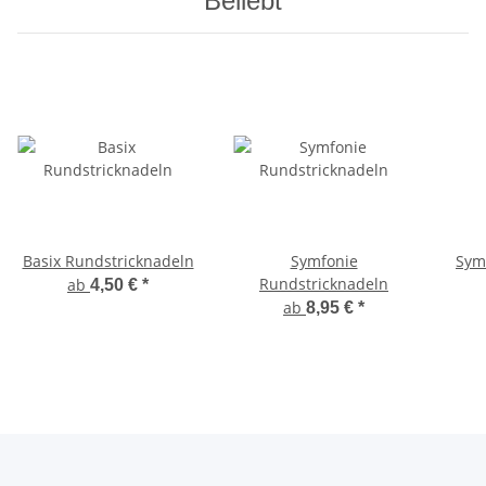
Beliebt
Basix Rundstricknadeln
Symfonie
Sym
Rundstricknadeln
ab
4,50 €
*
ab
8,95 €
*