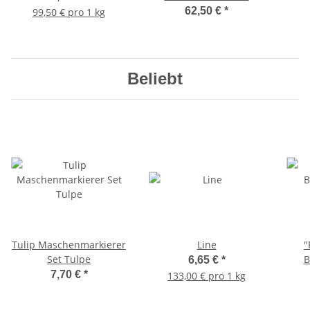
62,50 €
*
99,50 € pro 1 kg
Beliebt
Tulip Maschenmarkierer
Line
"
Set Tulpe
B
6,65 €
*
7,70 €
*
133,00 € pro 1 kg