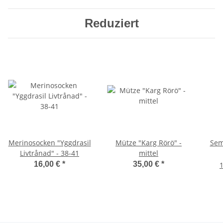
Reduziert
Merinosocken "Yggdrasil
Mütze "Karg Rörö" -
Sem
Livtrånad" - 38-41
mittel
16,00 €
*
35,00 €
*
1