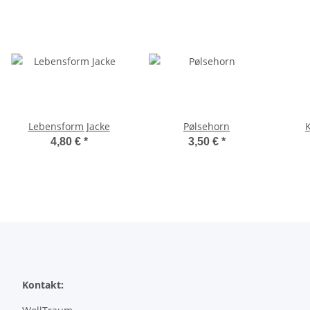
Lebensform Jacke
Pølsehorn
K
4,80 €
*
3,50 €
*
Kontakt: