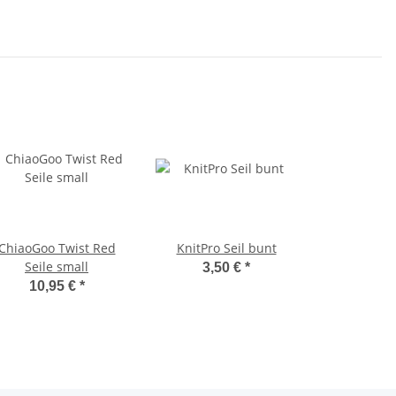
ChiaoGoo Twist Red
KnitPro Seil bunt
Seile small
3,50 €
*
10,95 €
*