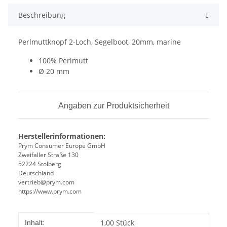
Beschreibung
Perlmuttknopf 2-Loch, Segelboot, 20mm, marine
100% Perlmutt
Ø 20 mm
Angaben zur Produktsicherheit
Herstellerinformationen:
Prym Consumer Europe GmbH
Zweifaller Straße 130
52224 Stolberg
Deutschland
vertrieb@prym.com
https://www.prym.com
Produkteigenschaft
Wert
1,00 Stück
Inhalt: