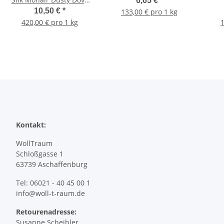
6,65 €
*
Blue
10,50 €
*
133,00 € pro 1 kg
420,00 € pro 1 kg
1
Kontakt:
WollTraum
Schloßgasse 1
63739 Aschaffenburg
Tel: 06021 - 40 45 00 1
info@woll-t-raum.de
Retourenadresse:
Susanne Scheibler