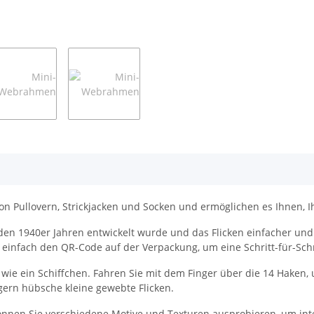
 Pullovern, Strickjacken und Socken und ermöglichen es Ihnen, Ih
en 1940er Jahren entwickelt wurde und das Flicken einfacher und
einfach den QR-Code auf der Verpackung, um eine Schritt-für-Schri
ie ein Schiffchen. Fahren Sie mit dem Finger über die 14 Haken
ern hübsche kleine gewebte Flicken.
önnen Sie verschiedene Motive und Texturen ausprobieren, um inte