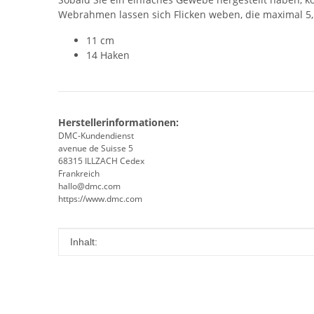
Webrahmen lassen sich Flicken weben, die maximal 5,
11 cm
14 Haken
Herstellerinformationen:
DMC-Kundendienst
avenue de Suisse 5
68315 ILLZACH Cedex
Frankreich
hallo@dmc.com
https://www.dmc.com
Produkteigenschaft
Wert
Inhalt: