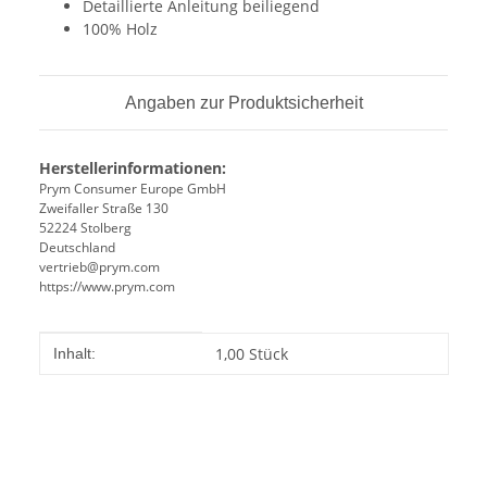
Detaillierte Anleitung beiliegend
100% Holz
Angaben zur Produktsicherheit
Herstellerinformationen:
Prym Consumer Europe GmbH
Zweifaller Straße 130
52224 Stolberg
Deutschland
vertrieb@prym.com
https://www.prym.com
Produkteigenschaft
Wert
1,00 Stück
Inhalt: