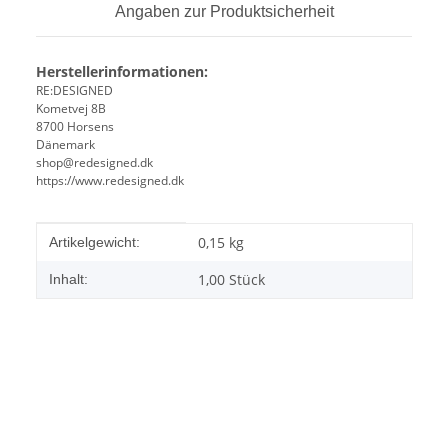
Angaben zur Produktsicherheit
Herstellerinformationen:
RE:DESIGNED
Kometvej 8B
8700 Horsens
Dänemark
shop@redesigned.dk
https://www.redesigned.dk
Produkteigenschaft
Wert
0,15
kg
Artikelgewicht:
1,00 Stück
Inhalt: