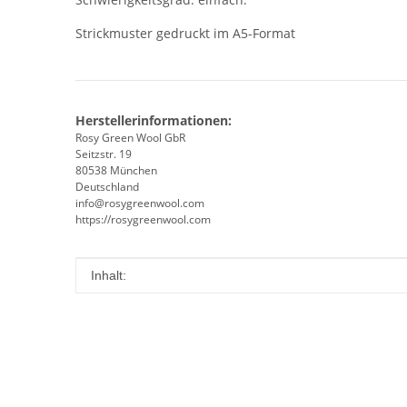
Strickmuster gedruckt im A5-Format
Herstellerinformationen:
Rosy Green Wool GbR
Seitzstr. 19
80538 München
Deutschland
info@rosygreenwool.com
https://rosygreenwool.com
Produkteigenschaft
Wert
Inhalt: