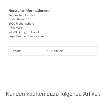
Herstellerinformationen:
Knitting for Olive ApS
Godthåbsvej 55
2000 Frederiksberg
Dänemark
info@knittingforolive.dk
https://knittingforolive.com
Produkteigenschaft
Wert
1,00 Stück
Inhalt:
Kunden kauften dazu folgende Artikel: