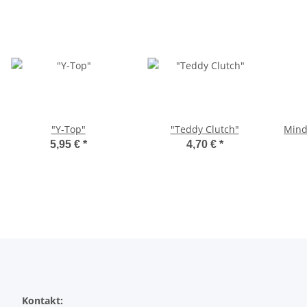
"Y-Top"
"Teddy Clutch"
Mind
5,95 €
*
4,70 €
*
Kontakt: