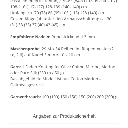
Passt einem Brustumfang: 76-83 (84-91) 92-99 (100-107)
108-116 (117-127) 128-139 (140- 149) cm
Umfang: ca. 70 (78) 86 (95) 103 (115) 128 (140) cm
Gesamtlänge (ab unter den Armausschnitten): ca. 30
(31) 33 (35) 37 (40) 43 (45) cm
Empfohlene Nadeln
:
Rundstricknadel 3 mm
Maschenprobe
:
29 M x 34 Reihen im Rippenmuster (2
re, 2 li) auf Nadel 3 mm = 10 x 10 cm
Garn
:
1 Faden Knitting for Olive Cotton Merino, Merino
oder Pure Silk (250 m / 50 g)
Das abgebildete Modell ist aus Cotton Merino
–
Oatmeal gestrickt
Garnverbrauch
:
100 (100) 150 (150) 150 (200) 200 (200) g
Angaben zur Produktsicherheit