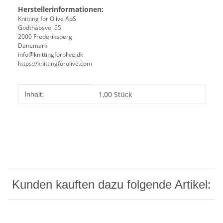
Herstellerinformationen:
Knitting for Olive ApS
Godthåbsvej 55
2000 Frederiksberg
Dänemark
info@knittingforolive.dk
https://knittingforolive.com
Produkteigenschaft
Wert
1,00 Stück
Inhalt:
Kunden kauften dazu folgende Artikel: