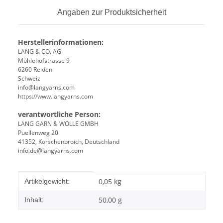
Angaben zur Produktsicherheit
Herstellerinformationen:
LANG & CO. AG
Mühlehofstrasse 9
6260 Reiden
Schweiz
info@langyarns.com
https://www.langyarns.com
verantwortliche Person:
LANG GARN & WOLLE GMBH
Puellenweg 20
41352, Korschenbroich, Deutschland
info.de@langyarns.com
Produkteigenschaft
Wert
0,05
kg
Artikelgewicht:
50,00 g
Inhalt: