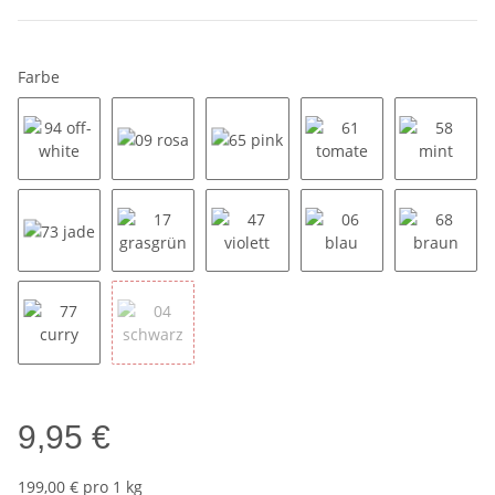
Farbe
94 off-white
09 rosa
65 pink
61 tomate
58 mint
73 jade
17 grasgrün
47 violett
06 blau
68 brau
77 curry
04 schwarz
9,95 €
199,00 € pro 1 kg