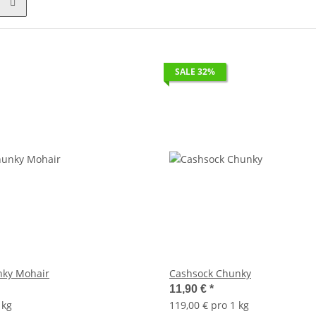
SALE 32%
nky Mohair
Cashsock Chunky
11,90 €
*
 kg
119,00 € pro 1 kg