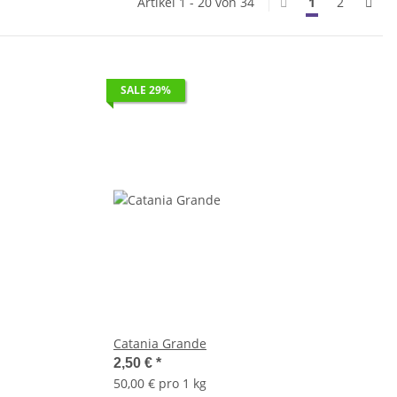
Artikel 1 - 20 von 34
1
2
SALE 29%
Catania Grande
2,50 €
*
50,00 € pro 1 kg