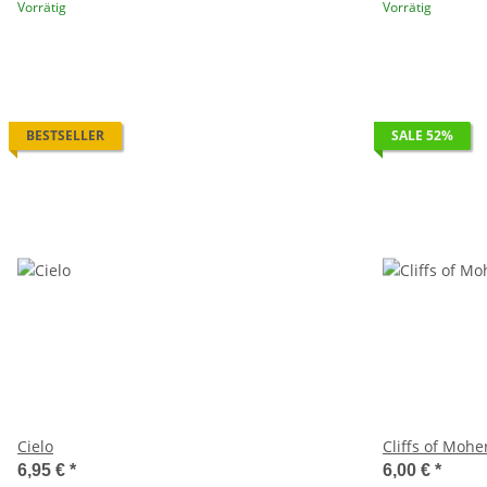
Vorrätig
Vorrätig
BESTSELLER
SALE 52%
Cielo
Cliffs of Mohe
6,95 €
*
6,00 €
*