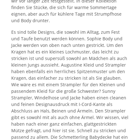
wir vor langer Zeit festgestellt. In dieser Kollektion
finden Sie Stücke, die sich für warme Sommertage
eignen, aber auch für kühlere Tage mit Strumpfhose
und Body drunter.
Es sind tolle Designs, die sowohl im Alltag, zum Fest
und Taufe benutzt werden können. Sophie Body und
Jacke werden von oben nach unten gestrickt. Um den
Kragen hat es ein kleines Lochmuster, das leicht zu
stricken ist und supersüß sowohl an Mädchen als auch
kleinen Jungs aussieht. Augustine Kleid und Strampler
haben ebenfalls ein herrliches Spitzenmuster um den
Kragen, das einfacher zu stricken ist als Sie glauben.
Wie wäre es mit einem Strampler für den Kleinen und
passendem Kleid für die große Schwester? Sunny
Strampler, Windelhose und Jacke haben einen cleanen
und feinen Designausdruck mit I-Cord-Kante als
Abschluss an Hals, Beinen und Ärmeln. Den Strampler
gibt es sowohl mit als auch ohne Ärmel. Wir wissen, viel
haben nach einer ganz einfachen, glattgestrickten
Mütze gefragt, und hier ist sie. Schnell zu stricken und
passend zu allem. Die Schmetterling Babydecke hat ein