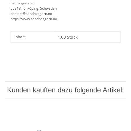
Fabriksgatan 6
55318, Jönköping, Schweden
contact@sandnesgarn.no
https://www.sandnesgarn.no
Produkteigenschaft
Wert
1,00 Stück
Inhalt:
Kunden kauften dazu folgende Artikel: