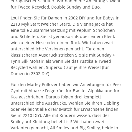
europäischer Schulter. Wir haben die Anleitung sowohl
für Tweed Recycled, Double Sunday und Duo.
Loui finden Sie für Damen in 2302 DIY und für Babys in
2213 Myk Start (Weicher Start). Die Vienna Jacke hat
eine tolle Zusammensetzung mit Peplum-Schößchen
und Schleifen. Sie ist genauso süß über einem Kleid,
wie zu einer Hose oder einem Rock. Wir haben zwei
unterschiedliche Versionen gemacht. Für einen
klassischeren Ausdruck stricken Sie sie mit Sunday +
Tynn Silk Mohair, als wenn Sie das rustikale Tweed
Recycled wählen. Supersüß auf je ihre Weise! (für
Damen in 2302 DIY)
Für den Marley Pullover haben wir Anleitungen für Peer
Gynt mit Alpakke Følgetråd, für Børstet Alpakka und für
Kos geschrieben. Daraus folgen drei komplett
unterschiedliche Ausdrücke. Wählen Sie Ihren Liebling
oder vielleicht alle drei? (Match für Erwachsene finden
Sie in 2210 DIY). Alle mit Kindern wissen, dass der
Smiley auf Kleidung beliebt ist! Wir haben zwei
Varianten gemacht, All Smiley und Big Smiley, beide in