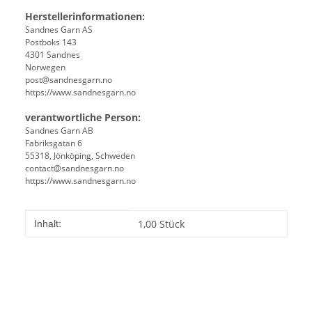
Herstellerinformationen:
Sandnes Garn AS
Postboks 143
4301 Sandnes
Norwegen
post@sandnesgarn.no
https://www.sandnesgarn.no
verantwortliche Person:
Sandnes Garn AB
Fabriksgatan 6
55318, Jönköping, Schweden
contact@sandnesgarn.no
https://www.sandnesgarn.no
Produkteigenschaft
Wert
1,00 Stück
Inhalt: