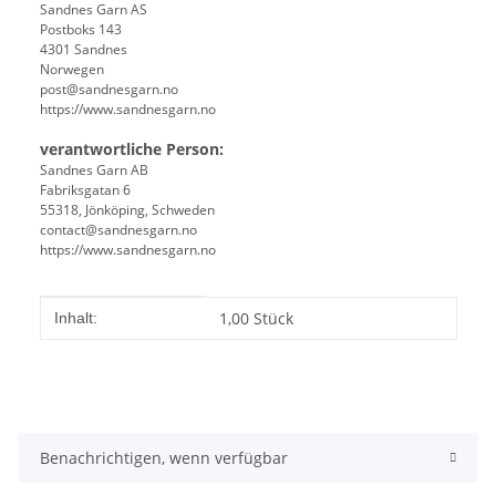
Sandnes Garn AS
Postboks 143
4301 Sandnes
Norwegen
post@sandnesgarn.no
https://www.sandnesgarn.no
verantwortliche Person:
Sandnes Garn AB
Fabriksgatan 6
55318, Jönköping, Schweden
contact@sandnesgarn.no
https://www.sandnesgarn.no
Produkteigenschaft
Wert
1,00 Stück
Inhalt:
Benachrichtigen, wenn verfügbar