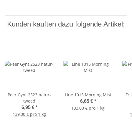
Kunden kauften dazu folgende Artikel:
Peer Gynt 2523 natur-
Line 1015 Morning Mist
Fri
tweed
6,65 €
*
6,95 €
*
133,00 € pro 1 kg
139,00 € pro 1 kg
1