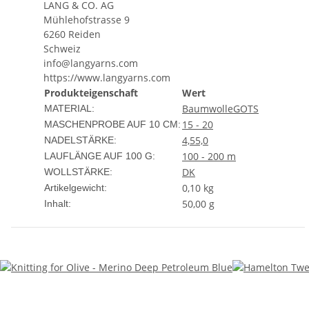
LANG & CO. AG
Mühlehofstrasse 9
6260 Reiden
Schweiz
info@langyarns.com
https://www.langyarns.com
Produkteigenschaft
Wert
Baumwolle
GOTS
MATERIAL:
15 - 20
MASCHENPROBE AUF 10 CM:
4,5
5,0
NADELSTÄRKE:
100 - 200 m
LAUFLÄNGE AUF 100 G:
DK
WOLLSTÄRKE:
0,10
kg
Artikelgewicht:
50,00 g
Inhalt: