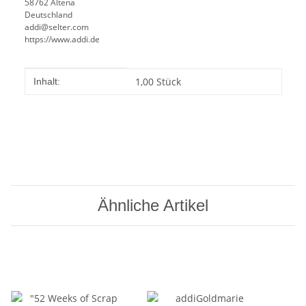
58762 Altena
Deutschland
addi@selter.com
https://www.addi.de
Produkteigenschaft
Wert
1,00 Stück
Inhalt:
Ähnliche Artikel