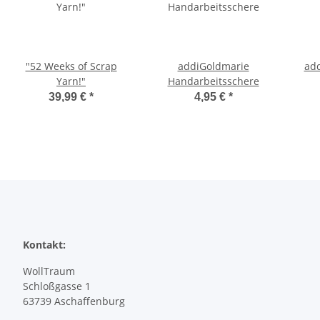
"52 Weeks of Scrap
addiGoldmarie
ad
Yarn!"
Handarbeitsschere
39,99 €
*
4,95 €
*
Kontakt:
WollTraum
Schloßgasse 1
63739 Aschaffenburg