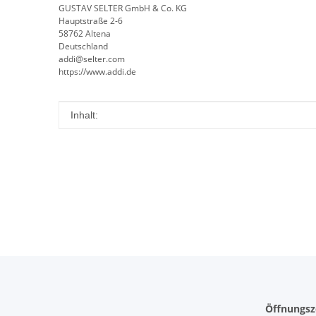
GUSTAV SELTER GmbH & Co. KG
Hauptstraße 2-6
58762 Altena
Deutschland
addi@selter.com
https://www.addi.de
Produkteigenschaft
Wert
Inhalt:
Öffnungsz