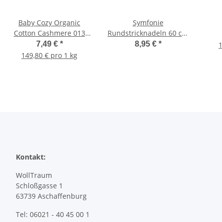
Baby Cozy Organic
Symfonie
Cotton Cashmere 013
Rundstricknadeln 60 cm
Taubenblau
3,0 mm
7,49 €
*
8,95 €
*
1
149,80 € pro 1 kg
Kontakt:
WollTraum
Schloßgasse 1
63739 Aschaffenburg
Tel: 06021 - 40 45 00 1