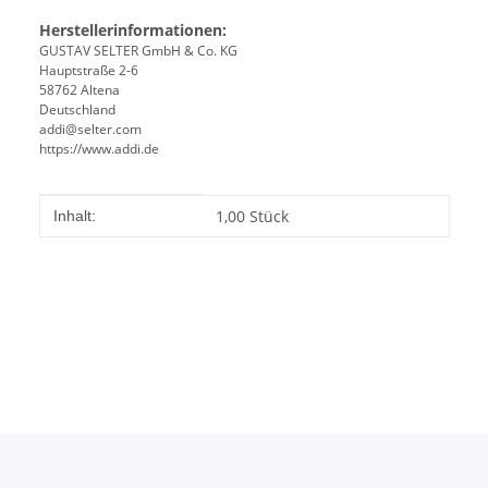
Herstellerinformationen:
GUSTAV SELTER GmbH & Co. KG
Hauptstraße 2-6
58762 Altena
Deutschland
addi@selter.com
https://www.addi.de
Produkteigenschaft
Wert
1,00 Stück
Inhalt: