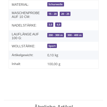
Produkteigenschaft
Wert
Schurwolle
MATERIAL:
MASCHENPROBE
15 - 20
20 - 25
AUF 10 CM:
3,0
4,0
NADELSTÄRKE:
LAUFLÄNGE AUF
200 - 300 m
300 - 400 m
100 G:
Sport
WOLLSTÄRKE:
0,10
kg
Artikelgewicht:
100,00 g
Inhalt: