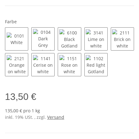
Farbe
0101 White
0104 Dark Grey Gotland
6100 Black Gotland
3141 Lime on white
2111 Br
2121 Orange on white
1141 Cerise on white
1151 Rose on white
1102 Red light Gotla
13,50 €
135,00 € pro 1 kg
inkl. 19% USt. , zzgl.
Versand