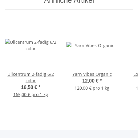
Ähnliche Artikel
Ullcentrum 2-fädig 6/2
Yarn Vibes Organic
L
color
12,00 €
*
16,50 €
*
120,00 € pro 1 kg
1
165,00 € pro 1 kg