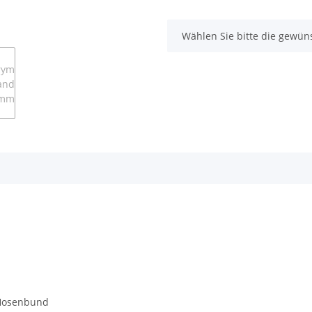
x
Wählen Sie bitte die gewüns
den Hosenbund