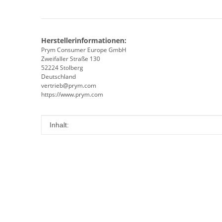
Herstellerinformationen:
Prym Consumer Europe GmbH
Zweifaller Straße 130
52224 Stolberg
Deutschland
vertrieb@prym.com
https://www.prym.com
Produkteigenschaft
Wert
Inhalt: