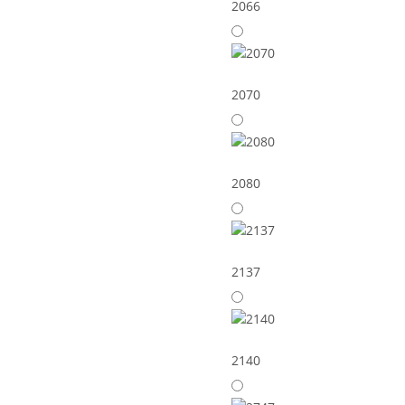
2066
2070
2080
2137
2140