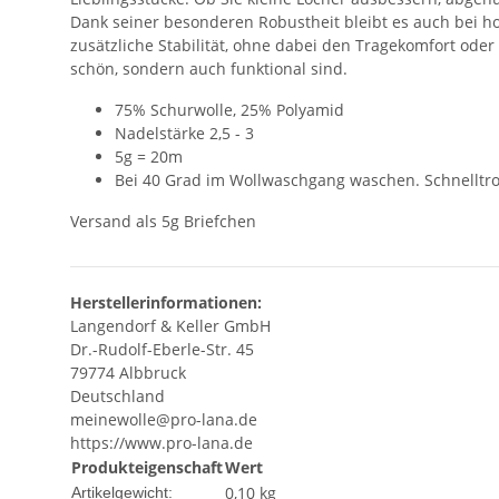
Dank seiner besonderen Robustheit bleibt es auch bei h
zusätzliche Stabilität, ohne dabei den Tragekomfort oder
schön, sondern auch funktional sind.
75% Schurwolle, 25% Polyamid
Nadelstärke 2,5 - 3
5g = 20m
Bei 40 Grad im Wollwaschgang waschen. Schnelltroc
Versand als 5g Briefchen
Herstellerinformationen:
Langendorf & Keller GmbH
Dr.-Rudolf-Eberle-Str. 45
79774 Albbruck
Deutschland
meinewolle@pro-lana.de
https://www.pro-lana.de
Produkteigenschaft
Wert
0,10
kg
Artikelgewicht: