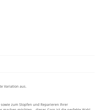
e Variation aus.
, sowie zum Stopfen und Reparieren Ihrer
ger machen möchten – dieses Garn ist die perfekte Wahl.