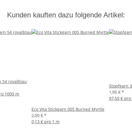
Kunden kauften dazu folgende Artikel:
n 54 royalblau
Stopfgarn 
1,95 €
*
pro 1000 m
97,50 € pro
Eco Vita Stickgarn 005 Burned Myrtle
2,00 €
*
0,13 € pro 1 m