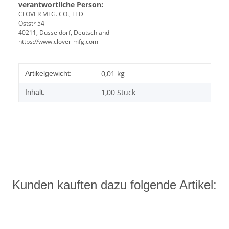
verantwortliche Person:
CLOVER MFG. CO., LTD
Oststr 54
40211, Düsseldorf, Deutschland
https://www.clover-mfg.com
Produkteigenschaft
Wert
0,01
kg
Artikelgewicht:
1,00 Stück
Inhalt:
Kunden kauften dazu folgende Artikel: