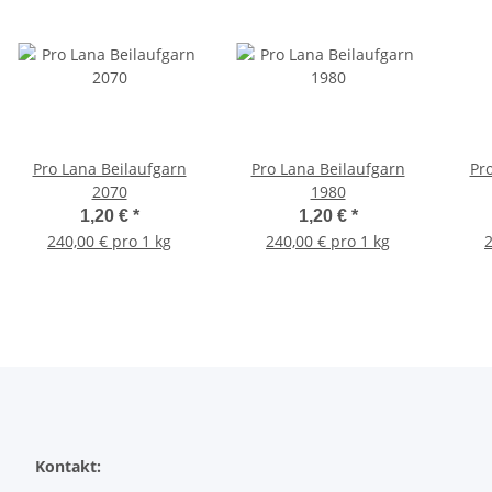
Pro Lana Beilaufgarn
Pro Lana Beilaufgarn
Pr
2070
1980
1,20 €
*
1,20 €
*
240,00 € pro 1 kg
240,00 € pro 1 kg
2
Kontakt: