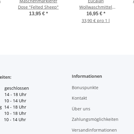
&
Maschenmarkierer
Eucalan
Dose "Felted Sheep"
Wollwaschmittel
Eucalyptus
13,95 €
*
16,95 €
*
33,90 € pro 1 l
Informationen
eiten:
Bonuspunkte
geschlossen
 14 - 18 Uhr
Kontakt
10 - 14 Uhr
g 14 - 18 Uhr
Über uns
10 - 18 Uhr
Zahlungsmöglichkeiten
10 - 14 Uhr
Versandinformationen