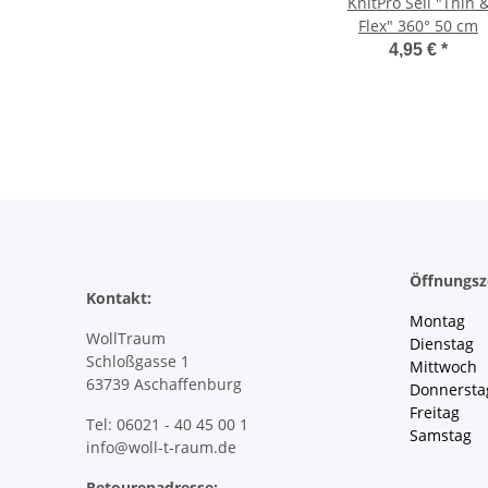
KnitPro Seil "Thin 
Flex" 360° 50 cm
4,95 €
*
Öffnungsz
Kontakt:
Montag 
WollTraum
Dienstag
Schloßgasse 1
Mittwoch 
63739 Aschaffenburg
Donnersta
Freitag 
Tel: 06021 - 40 45 00 1
Samstag 
info@woll-t-raum.de
Retourenadresse: