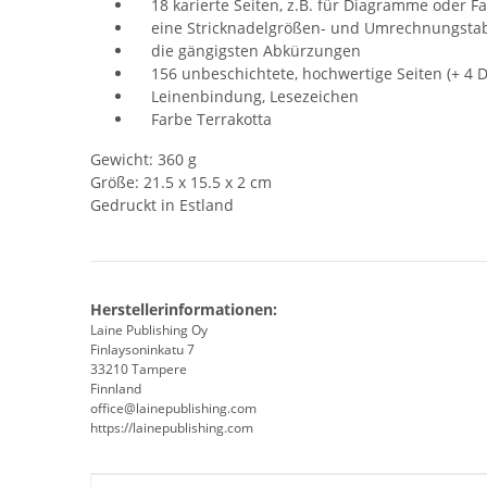
18 karierte Seiten, z.B. für Diagramme oder F
eine Stricknadelgrößen- und Umrechnungstab
die gängigsten Abkürzungen
156 unbeschichtete, hochwertige Seiten (+ 4 D
Leinenbindung, Lesezeichen
Farbe Terrakotta
Gewicht: 360 g
Größe: 21.5 x 15.5 x 2 cm
Gedruckt in Estland
Herstellerinformationen:
Laine Publishing Oy
Finlaysoninkatu 7
33210 Tampere
Finnland
office@lainepublishing.com
https://lainepublishing.com