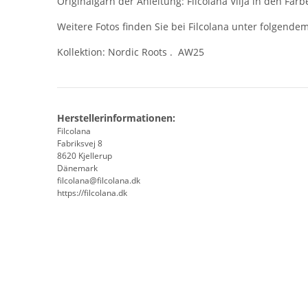
Originalgarn der Anleitung: Filcolana Vilja in den Farb
Weitere Fotos finden Sie bei Filcolana unter folgende
Kollektion: Nordic Roots . AW25
Herstellerinformationen:
Filcolana
Fabriksvej 8
8620 Kjellerup
Dänemark
filcolana@filcolana.dk
https://filcolana.dk