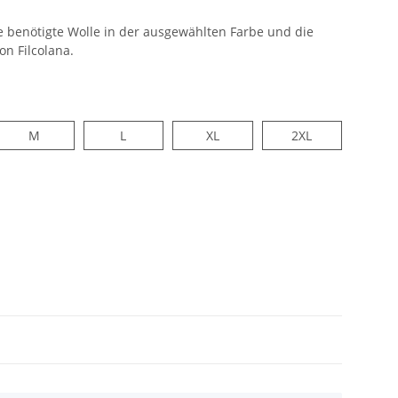
e benötigte Wolle in der ausgewählten Farbe und die
on Filcolana.
M
L
XL
2XL
M
L
XL
2XL