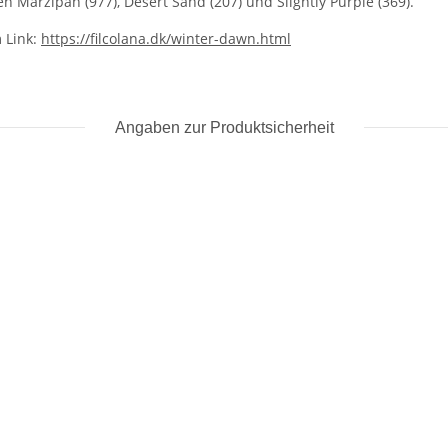
en Marzipan (977), Desert Sand (207) und Slightly Purple (369).
m Link:
https://filcolana.dk/winter-dawn.html
Angaben zur Produktsicherheit