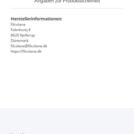
Angaben zur Produktsicherheit
Herstellerinformationen:
Filcolana
Fabriksvej 8
8620 Kjellerup
Dänemark
filcolana@filcolana.dk
https://filcolana.dk