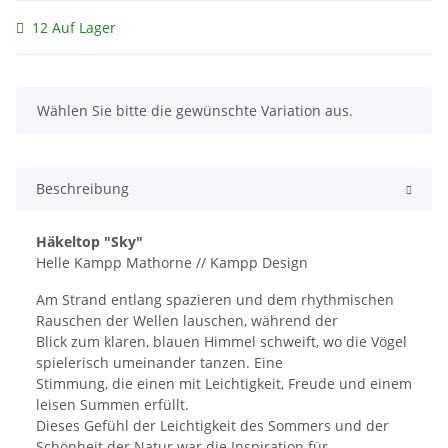
12 Auf Lager
x
Wählen Sie bitte die gewünschte Variation aus.
Beschreibung
Häkeltop "Sky"
Helle Kampp Mathorne // Kampp Design
Am Strand entlang spazieren und dem rhythmischen
Rauschen der Wellen lauschen, während der
Blick zum klaren, blauen Himmel schweift, wo die Vögel
spielerisch umeinander tanzen. Eine
Stimmung, die einen mit Leichtigkeit, Freude und einem
leisen Summen erfüllt.
Dieses Gefühl der Leichtigkeit des Sommers und der
Schönheit der Natur war die Inspiration für