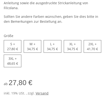
Anleitung sowie die ausgedruckte Strickanleitung von
Filcolana.
Sollten Sie andere Farben wünschen, geben Sie dies bitte in
den Bemerkungen zur Bestellung an.
Größe
S
M
L
XL
2XL
S
+
M
+
L
+
XL
+
2XL
+
27,80 €
34,75 €
34,75 €
34,75 €
41,70 €
3XL
3XL
+
48,65 €
27,80 €
ab
inkl. 19% USt. , zzgl.
Versand