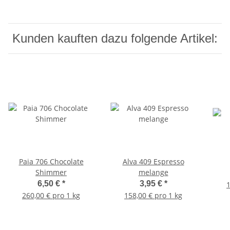
Kunden kauften dazu folgende Artikel:
Paia 706 Chocolate
Alva 409 Espresso
Shimmer
melange
6,50 €
*
3,95 €
*
1
260,00 € pro 1 kg
158,00 € pro 1 kg