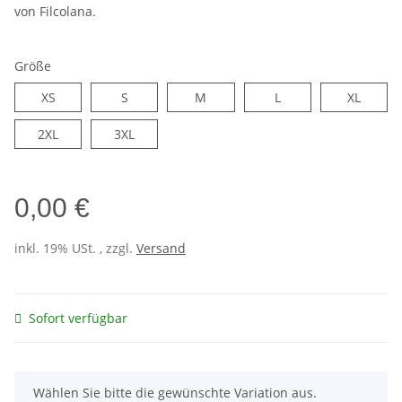
von Filcolana.
Größe
XS
S
M
L
XL
XS
S
M
L
XL
2XL
3XL
2XL
3XL
0,00 €
inkl. 19% USt. , zzgl.
Versand
Sofort verfügbar
x
Wählen Sie bitte die gewünschte Variation aus.