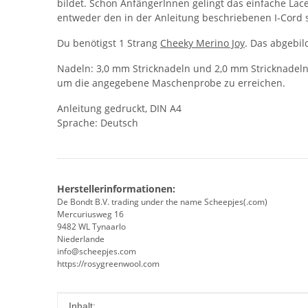
bildet. Schon AnfängerInnen gelingt das einfache 
entweder den in der Anleitung beschriebenen I-Cord st
Du benötigst 1 Strang
Cheeky Merino Joy
. Das abgebil
Nadeln: 3,0 mm Stricknadeln und 2,0 mm Stricknadeln 
um die angegebene Maschenprobe zu erreichen.
Anleitung gedruckt, DIN A4
Sprache: Deutsch
Herstellerinformationen:
De Bondt B.V. trading under the name Scheepjes(.com)
Mercuriusweg 16
9482 WL Tynaarlo
Niederlande
info@scheepjes.com
https://rosygreenwool.com
Produkteigenschaft
Wert
Inhalt: