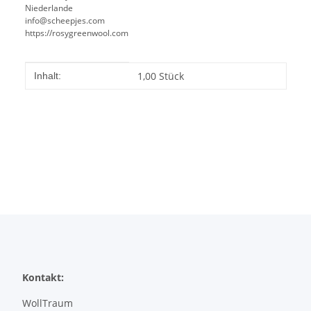
Niederlande
info@scheepjes.com
https://rosygreenwool.com
Produkteigenschaft
Wert
1,00 Stück
Inhalt:
Kontakt:
WollTraum