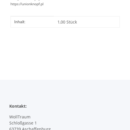
https://unionknopf.pl
Produkteigenschaft
Wert
1,00 Stück
Inhalt:
Kontakt:
WollTraum
Schloßgasse 1
63739 Aschaffenburg