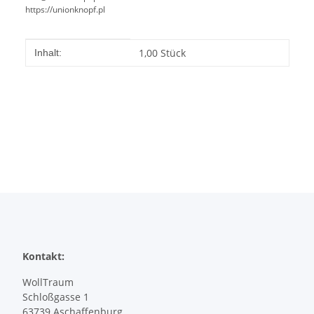
https://unionknopf.pl
Produkteigenschaft
Wert
1,00 Stück
Inhalt:
Kontakt:
WollTraum
Schloßgasse 1
63739 Aschaffenburg