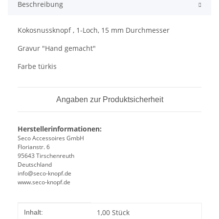
Beschreibung
Kokosnussknopf , 1-Loch, 15 mm Durchmesser
Gravur "Hand gemacht"
Farbe türkis
Angaben zur Produktsicherheit
Herstellerinformationen:
Seco Accessoires GmbH
Florianstr. 6
95643 Tirschenreuth
Deutschland
info@seco-knopf.de
www.seco-knopf.de
Produkteigenschaft
Wert
1,00 Stück
Inhalt: