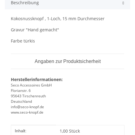
Beschreibung
Kokosnussknopf , 1-Loch, 15 mm Durchmesser
Gravur "Hand gemacht"
Farbe türkis
Angaben zur Produktsicherheit
Herstellerinformationen:
Seco Accessoires GmbH
Florianstr. 6
95643 Tirschenreuth
Deutschland
info@seco-knopf.de
www.seco-knopf.de
Produkteigenschaft
Wert
1,00 Stück
Inhalt: