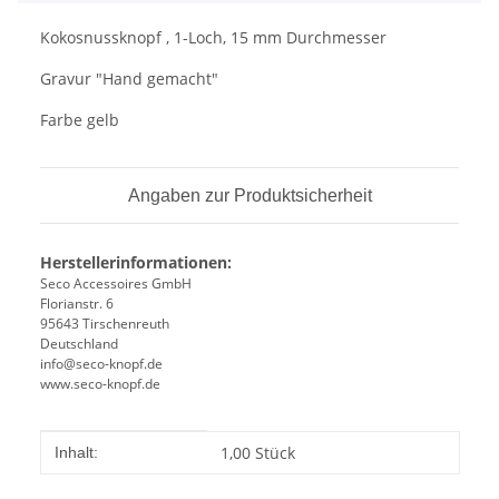
Kokosnussknopf , 1-Loch, 15 mm Durchmesser
Gravur "Hand gemacht"
Farbe gelb
Angaben zur Produktsicherheit
Herstellerinformationen:
Seco Accessoires GmbH
Florianstr. 6
95643 Tirschenreuth
Deutschland
info@seco-knopf.de
www.seco-knopf.de
Produkteigenschaft
Wert
1,00 Stück
Inhalt: