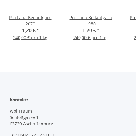
Pro Lana Beilaufgarn
Pro Lana Beilaufgarn
Pr
2070
1980
1,20 €
*
1,20 €
*
240,00 € pro 1 kg
240,00 € pro 1 kg
2
Kontakt:
WollTraum
Schloßgasse 1
63739 Aschaffenburg
Tel: 06021 - 40 45 00 1