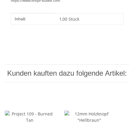
https://www.knopf-budke.com
Produkteigenschaft
Wert
1,00 Stück
Inhalt:
Kunden kauften dazu folgende Artikel: