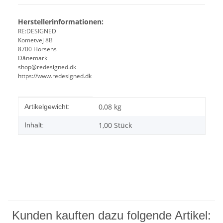
Herstellerinformationen:
RE:DESIGNED
Kometvej 8B
8700 Horsens
Dänemark
shop@redesigned.dk
https://www.redesigned.dk
Produkteigenschaft
Wert
0,08
kg
Artikelgewicht:
1,00 Stück
Inhalt:
Kunden kauften dazu folgende Artikel: