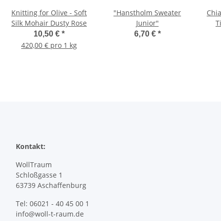
Knitting for Olive - Soft
"Hanstholm Sweater
Chia
Silk Mohair Dusty Rose
Junior"
T
10,50 €
*
6,70 €
*
420,00 € pro 1 kg
Kontakt:
WollTraum
Schloßgasse 1
63739 Aschaffenburg
Tel: 06021 - 40 45 00 1
info@woll-t-raum.de