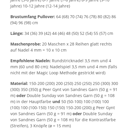
Jahre) 10-12 Jahre (12-14 Jahre)
Brustumfang Pullover:
64 (68) 70 (74) 76 (78) 80 (82) 86
(94) 96 (98) cm
Länge:
34 (36) 39 (42) 44 (46) 48 (50) 52 (54) 55 (57) cm
Maschenprobe:
20 Maschen x 28 Reihen glatt rechts
auf Nadel 4 mm = 10 x 10 cm
Empfohlene Nadeln:
Rundstricknadel 3,5 mm und 4
mm (60 und 80 cm); Nadelspiel 3,5 mm und 4 mm (falls
nicht mit der Magic Loop Methode gestrickt wird)
Material:
150-200 (200) 200 (250) 250 (250) 250 (300) 300
(300) 350 (350) g Peer Gynt von Sandnes Garn (50 g = 91
m)
oder
Double Sunday von Sandnes Garn (50 g = 108
m) in der Hauptfarbe
und
50 (50-100) 100 (100) 100
(100) 100 (100-150) 150 (150) 150-200 (200) g Peer Gynt
von Sandnes Garn (50 g = 91 m)
oder
Double Sunday
von Sandnes Garn (50 g = 108 m) für die Kontrastfarbe
(Streifen), 3 Knöpfe (ø = 15 mm)