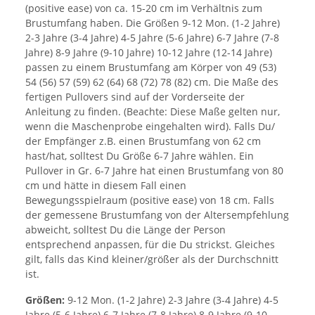
(positive ease) von ca. 15-20 cm im Verhältnis zum
Brustumfang haben. Die Größen 9-12 Mon. (1-2 Jahre)
2-3 Jahre (3-4 Jahre) 4-5 Jahre (5-6 Jahre) 6-7 Jahre (7-8
Jahre) 8-9 Jahre (9-10 Jahre) 10-12 Jahre (12-14 Jahre)
passen zu einem Brustumfang am Körper von 49 (53)
54 (56) 57 (59) 62 (64) 68 (72) 78 (82) cm. Die Maße des
fertigen Pullovers sind auf der Vorderseite der
Anleitung zu finden. (Beachte: Diese Maße gelten nur,
wenn die Maschenprobe eingehalten wird). Falls Du/
der Empfänger z.B. einen Brustumfang von 62 cm
hast/hat, solltest Du Größe 6-7 Jahre wählen. Ein
Pullover in Gr. 6-7 Jahre hat einen Brustumfang von 80
cm und hätte in diesem Fall einen
Bewegungsspielraum (positive ease) von 18 cm. Falls
der gemessene Brustumfang von der Altersempfehlung
abweicht, solltest Du die Länge der Person
entsprechend anpassen, für die Du strickst. Gleiches
gilt, falls das Kind kleiner/größer als der Durchschnitt
ist.
Größen:
9-12 Mon. (1-2 Jahre) 2-3 Jahre (3-4 Jahre) 4-5
Jahre (5-6 Jahre) 6-7 Jahre (7-8 Jahre) 8-9 Jahre (9-10