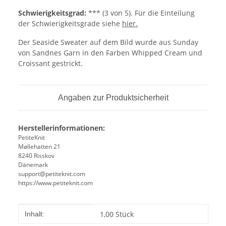
Schwierigkeitsgrad:
*** (3 von 5). Für die Einteilung
der Schwierigkeitsgrade siehe
hier.
Der Seaside Sweater auf dem Bild wurde aus Sunday
von Sandnes Garn in den Farben Whipped Cream und
Croissant gestrickt.
Angaben zur Produktsicherheit
Herstellerinformationen:
PetiteKnit
Møllehatten 21
8240 Risskov
Dänemark
support@petiteknit.com
https://www.petiteknit.com
Produkteigenschaft
Wert
1,00 Stück
Inhalt: