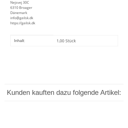
Nejsvej 30C
6310 Broager
Dänemark
info@geilsk.dk
https://geilsk.dk
Produkteigenschaft
Wert
1,00 Stück
Inhalt:
Kunden kauften dazu folgende Artikel: