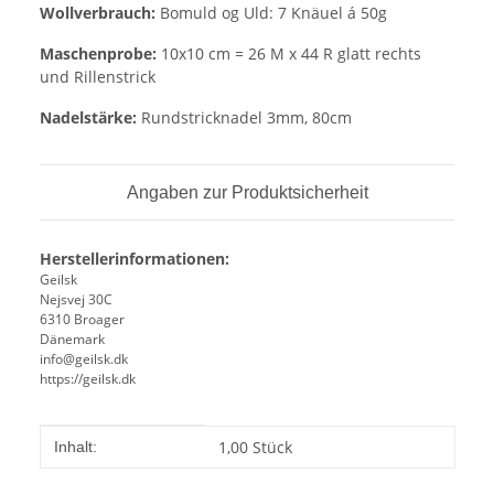
Wollverbrauch:
Bomuld og Uld: 7 Knäuel á 50g
Maschenprobe:
10x10 cm = 26 M x 44 R glatt rechts
und Rillenstrick
Nadelstärke:
Rundstricknadel 3mm, 80cm
Angaben zur Produktsicherheit
Herstellerinformationen:
Geilsk
Nejsvej 30C
6310 Broager
Dänemark
info@geilsk.dk
https://geilsk.dk
Produkteigenschaft
Wert
1,00 Stück
Inhalt: