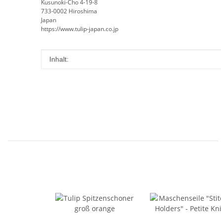
Kusunoki-Cho 4-19-8
733-0002 Hiroshima
Japan
https://www.tulip-japan.co.jp
Produkteigenschaft
Wert
Inhalt: