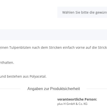
x
Wählen Sie bitte die gewüns
leinen Tulpenblüten nach dem Stricken einfach vorne auf die Strick
nthalten.
und bestehen aus Polyacetal.
Angaben zur Produktsicherheit
verantwortliche Person:
plus H GmbH & Co. KG