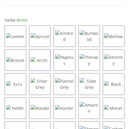
Farbe
Arctic
Lemon
Apricot
Kindred
Burlwood
Mellow
Bronze
Arctic
Pegasus
Therapy
Serenit
Ecru
Silver Grey
Flannel Grey
Slate Grey
Black
Nettle
Wasabi
Hunter
Amazon
Monet