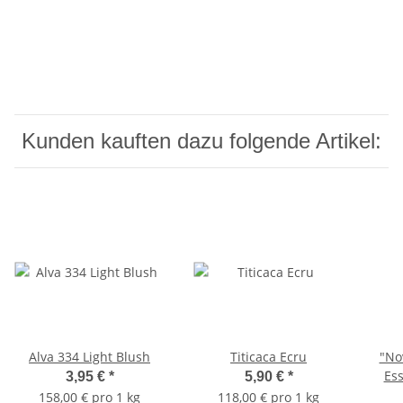
Kunden kauften dazu folgende Artikel:
Alva 334 Light Blush
Titicaca Ecru
"No
Ess
3,95 €
*
5,90 €
*
158,00 € pro 1 kg
118,00 € pro 1 kg