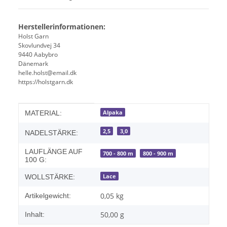
Herstellerinformationen:
Holst Garn
Skovlundvej 34
9440 Aabybro
Dänemark
helle.holst@email.dk
https://holstgarn.dk
Produkteigenschaft
Wert
Alpaka
MATERIAL:
2,5
3,0
NADELSTÄRKE:
LAUFLÄNGE AUF
700 - 800 m
800 - 900 m
100 G:
Lace
WOLLSTÄRKE:
0,05
kg
Artikelgewicht:
50,00 g
Inhalt: