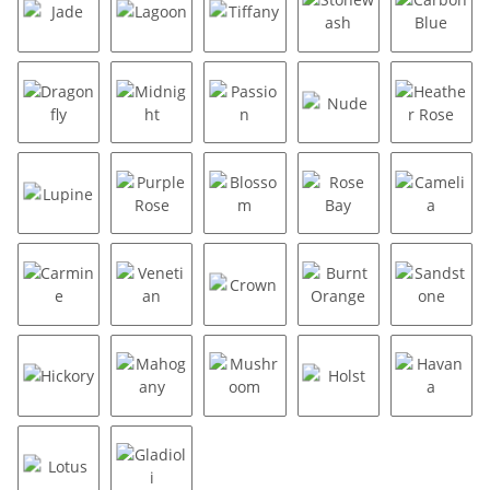
Jade
Lagoon
Tiffany
Stonewash
Carbon 
Dragonfly
Midnight
Passion
Nude
Heather
Lupine
Purple Rose
Blossom
Rose Bay
Camelia
Carmine
Venetian
Crown
Burnt Orange
Sandst
Hickory
Mahogany
Mushroom
Holst
Havana